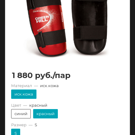
1 880
руб.
/пар
Материал
—
иск.кожа
иск.кожа
Цвет
—
красный
синий
красный
Размер
—
S
S