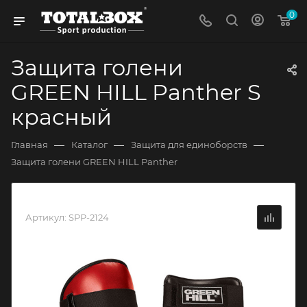
0
Защита голени
GREEN HILL Panther S
красный
—
—
—
Главная
Каталог
Защита для единоборств
Защита голени GREEN HILL Panther
Артикул:
SPP-2124