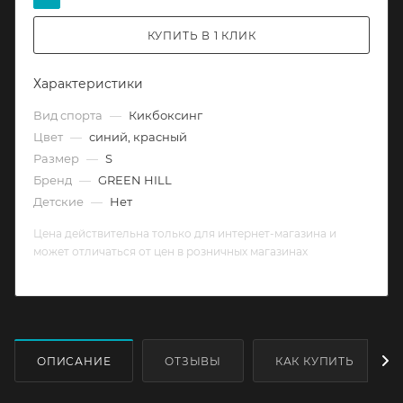
КУПИТЬ В 1 КЛИК
Характеристики
Вид спорта
—
Кикбоксинг
Цвет
—
синий, красный
Размер
—
S
Бренд
—
GREEN HILL
Детские
—
Нет
Цена действительна только для интернет-магазина и
может отличаться от цен в розничных магазинах
ОПИСАНИЕ
ОТЗЫВЫ
КАК КУПИТЬ