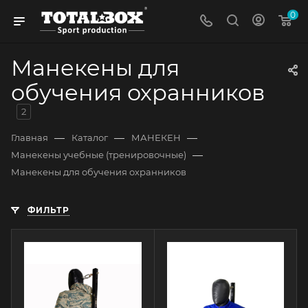
0
Манекены для
обучения охранников
2
—
—
—
Главная
Каталог
МАНЕКЕН
—
Манекены учебные (тренировочные)
Манекены для обучения охранников
ФИЛЬТР