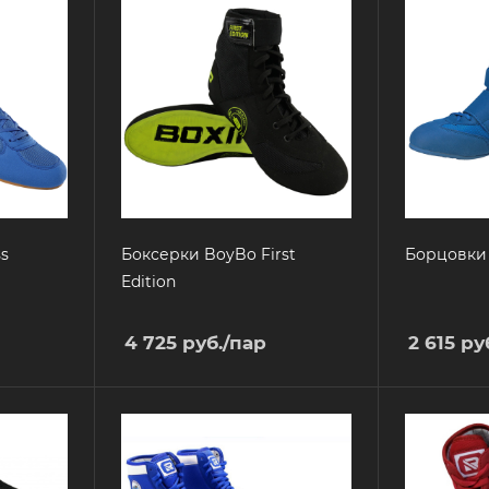
s
Боксерки BoyBo First
Борцовки 
Edition
4 725
руб.
/пар
2 615
руб