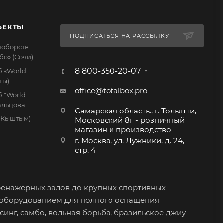
ЪЕКТЫ
ПОДПИСАТЬСЯ НА РАССЫЛКУ
ноборств
бо» (Сочи)
8 800-350-20-07
 «World
ты)
office@totalbox.pro
 "World
дальцова
Самарская область., г. Тольятти,
. Кыштым)
Московский 8г - розничный
магазин и производство
г. Москва, ул. Лужники, д. 24,
стр. 4
ренажерных залов до крупных спортивных
 оборудованием для полного оснащения
синг, самбо, вольная борьба, бразильское джиу-