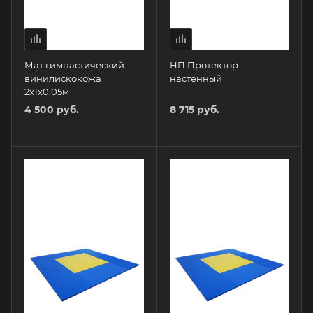
Мат гимнастический
НП Протектор
винилискокожа
настенный
2х1х0,05м
4 500 руб.
8 715 руб.