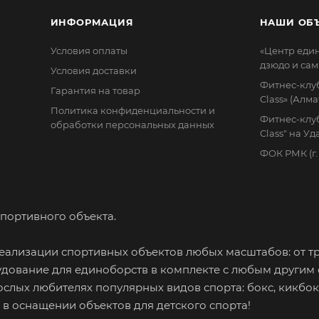
ИНФОРМАЦИЯ
НАШИ ОБ
Условия оплаты
«Центр еди
дзюдо и сам
Условия доставки
Фитнес-клуб
Гарантия на товар
Class» (Алма
Политика конфиденциальности и
Фитнес-клуб
обработки персональных данных
Class" на У
ФОК РМК (г
портивного объекта.
ализации спортивных объектов любых масштабов: от т
дование для единоборств в комплекте с любым другим
ослых любителях популярных видов спорта: бокс, кикбок
м в оснащении объектов для детского спорта!