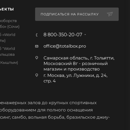
ЪЕКТЫ
ПОДПИСАТЬСЯ НА РАССЫЛКУ
ноборств
бо» (Сочи)
8 800-350-20-07
 «World
ты)
office@totalbox.pro
 "World
дальцова
Самарская область., г. Тольятти,
. Кыштым)
Московский 8г - розничный
магазин и производство
г. Москва, ул. Лужники, д. 24,
стр. 4
ренажерных залов до крупных спортивных
 оборудованием для полного оснащения
синг, самбо, вольная борьба, бразильское джиу-