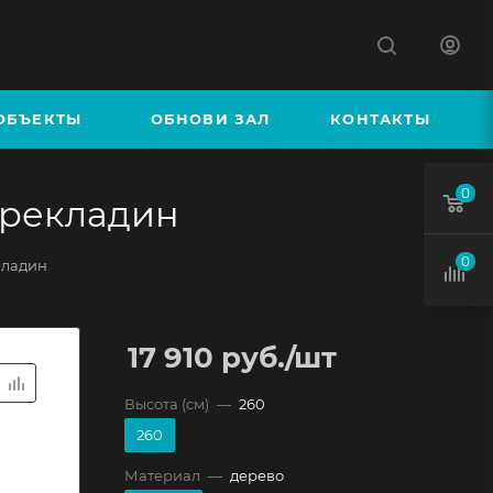
К
ОБЪЕКТЫ
ОБНОВИ ЗАЛ
КОНТАКТЫ
0
ерекладин
0
кладин
17 910
руб.
/шт
Высота (см)
—
260
260
Материал
—
дерево