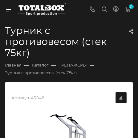
0
Турник с
противовесом (стек
75кг)
—
—
—
Главная
Каталог
ТРЕНАЖЕРЫ
Турник с противовесом (стек 75кг)
Артикул:
AR049