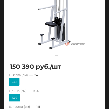
150 390
руб.
/шт
Высота (см)
—
241
241
Длина (см)
—
104
104
Ширина (см)
—
111