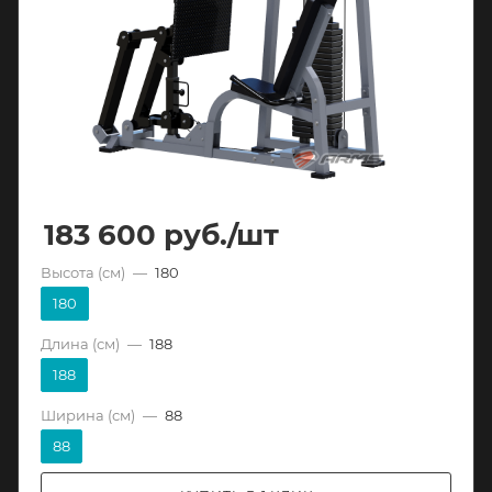
183 600
руб.
/шт
Высота (см)
—
180
180
Длина (см)
—
188
188
Ширина (см)
—
88
88