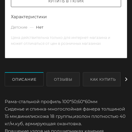
КУПИТЬ В 1 КЛИК
Характеристики
Детские
—
Нет
Цена действительна только для интернет-магазина и
может отличаться от цен в розничных магазинах
ОПИСАНИЕ
ОТЗЫВЫ
КАК КУПИТЬ
Рама-стальной профиль 100*50;60*60мм
Сиденье и спинка-многослойная фанера толщиной
15 мм,винилискожа 18 группы,изолон плотностью 40
кг/м.куб, армирующая окантовка.
Вращение узлов на подшипниках качения