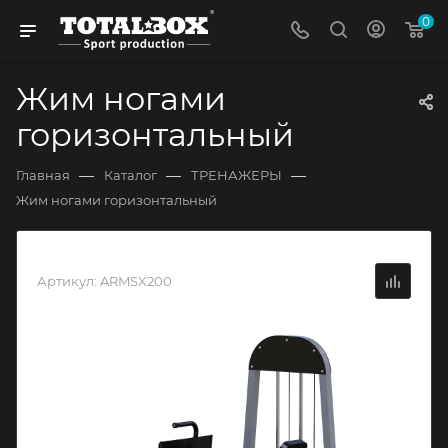
0
Жим ногами
горизонтальный
—
—
—
Главная
Каталог
ТРЕНАЖЕРЫ
Жим ногами горизонтальный
Артикул:
ARMSX200