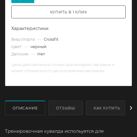
КУПИТЬ В 1 КЛИК
Характеристики
Вид спорта
—
Сrossfit
Цвет
—
черный
Детские
—
Нет
Цена действительна только для интернет-магазина и
может отличаться от цен в розничных магазинах
ОПИСАНИЕ
ОТЗЫВЫ
КАК КУПИТЬ
Тренировочная кувалда испольуется для