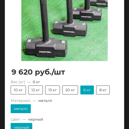
9 620
руб.
/шт
Вес (кг)
—
6 кг
10 кг
12 кг
15 кг
20 кг
6 кг
8 кг
Материал
—
металл
металл
Цвет
—
черный
черный