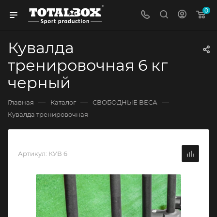
0
Кувалда
тренировочная 6 кг
черный
—
—
—
Главная
Каталог
СВОБОДНЫЕ ВЕСА
Кувалда тренировочная
Артикул:
КУВ 6