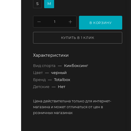
S
M
В КОРЗИНУ
КУПИТЬ В 1 КЛИК
Характеристики
Вид спорта
—
Кикбоксинг
Цвет
—
черный
Бренд
—
Totalbox
Детские
—
Нет
Цена действительна только для интернет-
магазина и может отличаться от цен в
розничных магазинах