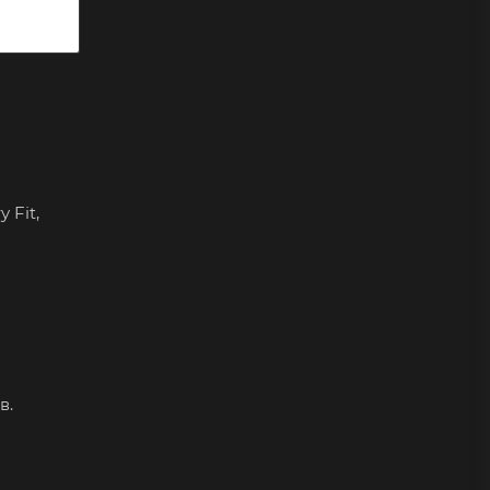
 Fit,
в.