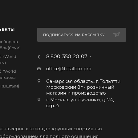
ЪЕКТЫ
ПОДПИСАТЬСЯ НА РАССЫЛКУ
ноборств
бо» (Сочи)
8 800-350-20-07
 «World
ты)
office@totalbox.pro
 "World
дальцова
Самарская область., г. Тольятти,
. Кыштым)
Московский 8г - розничный
магазин и производство
г. Москва, ул. Лужники, д. 24,
стр. 4
ренажерных залов до крупных спортивных
 оборудованием для полного оснащения