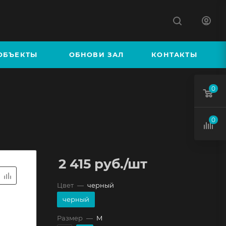
К
ОБЪЕКТЫ
ОБНОВИ ЗАЛ
КОНТАКТЫ
0
0
2 415
руб.
/шт
Цвет
—
черный
черный
Размер
—
M