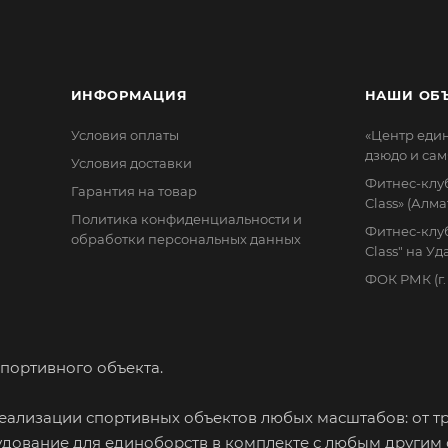
ИНФОРМАЦИЯ
НАШИ ОБ
Условия оплаты
«Центр еди
дзюдо и сам
Условия доставки
Фитнес-клуб
Гарантия на товар
Class» (Алма
Политика конфиденциальности и
Фитнес-клуб
обработки персональных данных
Class" на У
ФОК РМК (г
портивного объекта.
ализации спортивных объектов любых масштабов: от т
дование для единоборств в комплекте с любым другим