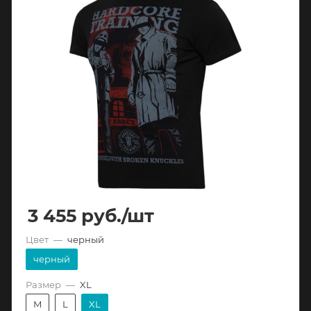
3 455
руб.
/шт
Цвет
—
черный
черный
Размер
—
XL
M
L
XL