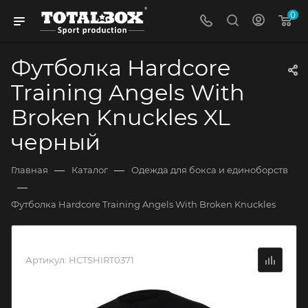
0
Футболка Hardcore
Training Angels With
Broken Knuckles XL
черный
—
—
Главная
Каталог
Одежда для бокса и единоборств
—
Футболка Hardcore Training Angels With Broken Knuckles
Артикул:
HCTSHIRT0371