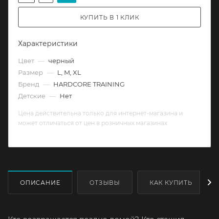
КУПИТЬ В 1 КЛИК
Характеристики
Цвет
—
черный
Размер
—
L, M, XL
Бренд
—
HARDCORE TRAINING
Детские
—
Нет
Цена действительна только для интернет-магазина и
может отличаться от цен в розничных магазинах
ОПИСАНИЕ
ОТЗЫВЫ
КАК КУПИТЬ