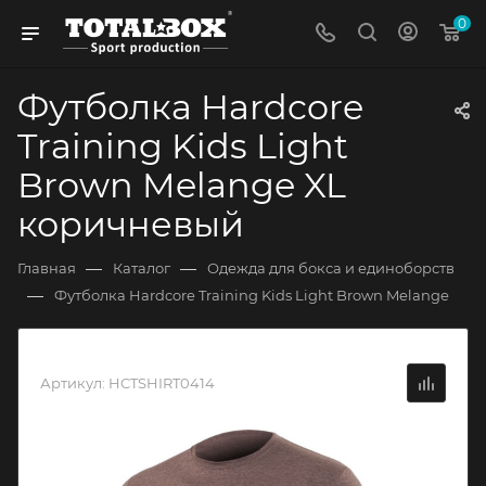
0
Футболка Hardcore
Training Kids Light
Brown Melange XL
коричневый
—
—
Главная
Каталог
Одежда для бокса и единоборств
—
Футболка Hardcore Training Kids Light Brown Melange
Артикул:
HCTSHIRT0414