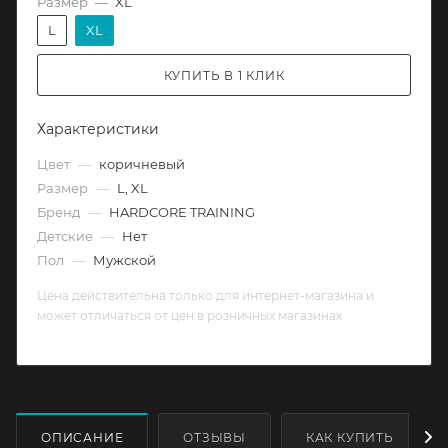
Размер
—
XL
L
XL
КУПИТЬ В 1 КЛИК
Характеристики
Цвет
—
коричневый
Размер
—
L, XL
Бренд
—
HARDCORE TRAINING
Детские
—
Нет
Пол
—
Мужской
Цена действительна только для интернет-магазина и
может отличаться от цен в розничных магазинах
ОПИСАНИЕ
ОТЗЫВЫ
КАК КУПИТЬ