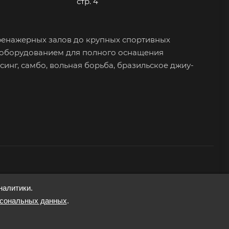
стр. 4
ренажерных залов до крупных спортивных
 оборудованием для полного оснащения
синг, самбо, вольная борьба, бразильское джиу-
налитики.
рсональных данных
.