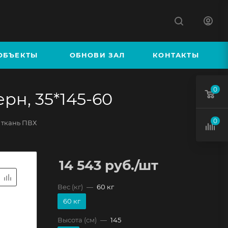
К
ОБЪЕКТЫ
ОБНОВИ ЗАЛ
КОНТАКТЫ
0
н, 35*145-60
0
ткань ПВХ
14 543
руб.
/шт
Вес (кг)
—
60 кг
60 кг
Высота (см)
—
145