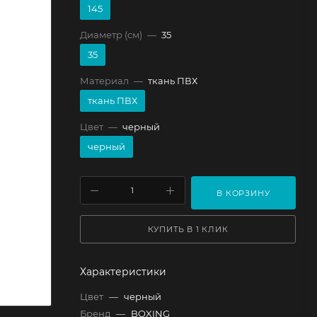
145
Диаметр (см)
—
35
35
Материал
—
ткань ПВХ
ткань ПВХ
Цвет
—
черный
черный
В КОРЗИНУ
КУПИТЬ В 1 КЛИК
Характеристики
Цвет
—
черный
Бренд
—
BOXING