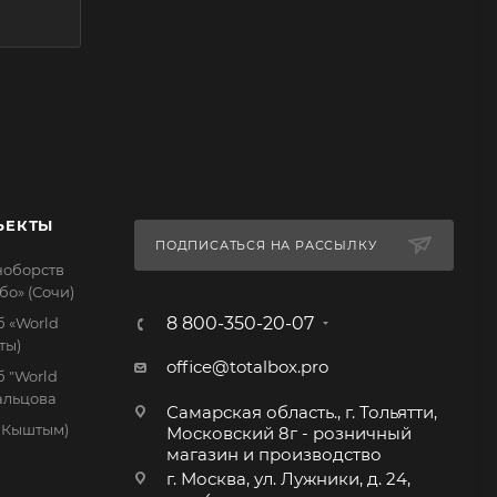
ЪЕКТЫ
ПОДПИСАТЬСЯ НА РАССЫЛКУ
ноборств
бо» (Сочи)
8 800-350-20-07
 «World
ты)
office@totalbox.pro
 "World
дальцова
Самарская область., г. Тольятти,
. Кыштым)
Московский 8г - розничный
магазин и производство
г. Москва, ул. Лужники, д. 24,