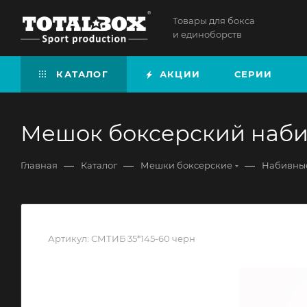
Товары для бокса
и единоборств
КАТАЛОГ
АКЦИИ
СЕРИИ
Мешок боксерский набив
—
—
—
Главная
Каталог
Мешки боксерские
Набивные
Артикул:
СМТИБ 35*145-60 черн