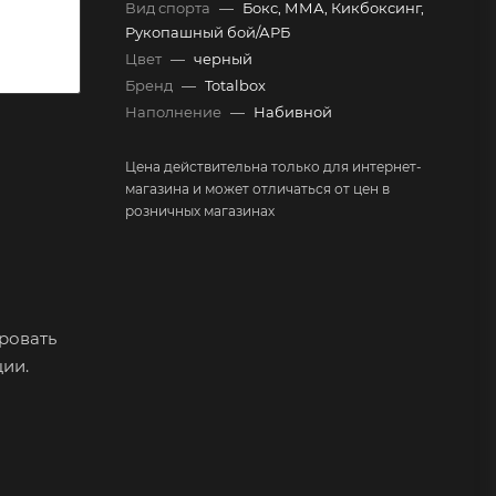
Вид спорта
—
Бокс, ММА, Кикбоксинг,
Рукопашный бой/АРБ
Цвет
—
черный
Бренд
—
Totalbox
Наполнение
—
Набивной
Цена действительна только для интернет-
магазина и может отличаться от цен в
розничных магазинах
ровать
ии.