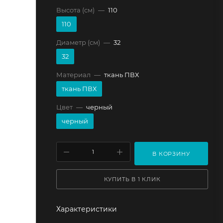
Высота (см)
—
110
110
Диаметр (см)
—
32
32
Материал
—
ткань ПВХ
ткань ПВХ
Цвет
—
черный
черный
В КОРЗИНУ
КУПИТЬ В 1 КЛИК
Характеристики