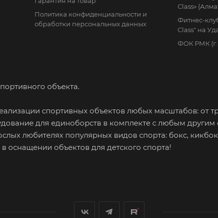
Гарантия на товар
Class» (Алма
Политика конфиденциальности и
Фитнес-клуб
обработки персональных данных
Class" на У
ФОК РМК (г
портивного объекта.
ализации спортивных объектов любых масштабов: от т
дование для единоборств в комплекте с любым другим
ослых любителях популярных видов спорта: бокс, кикбок
м в оснащении объектов для детского спорта!