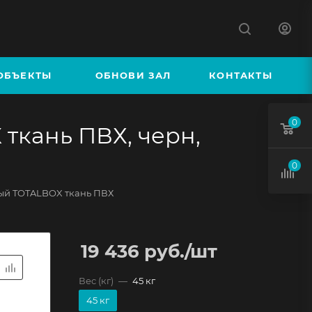
К
ОБЪЕКТЫ
ОБНОВИ ЗАЛ
КОНТАКТЫ
0
кань ПВХ, черн,
0
ый TOTALBOX ткань ПВХ
19 436
руб.
/шт
Вес (кг)
—
45 кг
45 кг