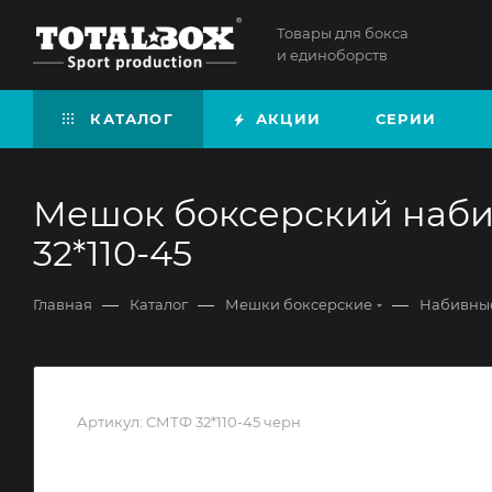
Товары для бокса
и единоборств
КАТАЛОГ
АКЦИИ
СЕРИИ
Мешок боксерский наби
32*110-45
—
—
—
Главная
Каталог
Мешки боксерские
Набивные
Артикул:
СМТФ 32*110-45 черн