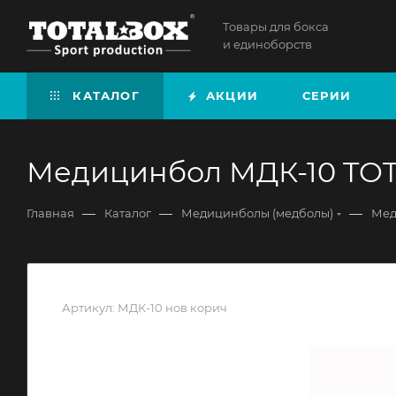
Товары для бокса
и единоборств
КАТАЛОГ
АКЦИИ
СЕРИИ
Медицинбол МДК-10 TOTA
—
—
—
Главная
Каталог
Медицинболы (медболы)
Мед
Артикул:
МДК-10 нов корич