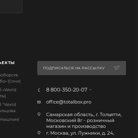
ЪЕКТЫ
ПОДПИСАТЬСЯ НА РАССЫЛКУ
ноборств
бо» (Сочи)
8 800-350-20-07
 «World
ты)
office@totalbox.pro
 "World
дальцова
Самарская область., г. Тольятти,
. Кыштым)
Московский 8г - розничный
магазин и производство
г. Москва, ул. Лужники, д. 24,