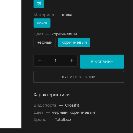
35
Материал
—
кожа
кожа
Цвет
—
коричневый
черный
коричневый
В КОРЗИНУ
КУПИТЬ В 1 КЛИК
Характеристики
Вид спорта
—
Сrossfit
Цвет
—
черный, коричневый
Бренд
—
Totalbox