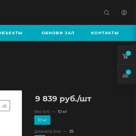
К
ОБЪЕКТЫ
ОБНОВИ ЗАЛ
КОНТАКТЫ
0
0
9 839
руб.
/шт
Вес (кг)
—
10 кг
10 кг
Диаметр (см)
—
35