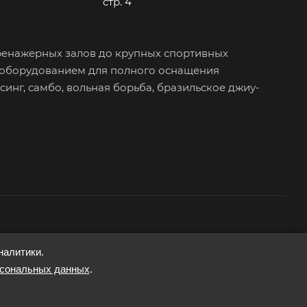
стр. 4
ренажерных залов до крупных спортивных
 оборудованием для полного оснащения
синг, самбо, вольная борьба, бразильское джиу-
налитики.
рсональных данных
.