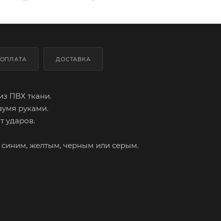
ОПЛАТА
ДОСТАВКА
з ПВХ ткани.
вумя руками.
 ударов.
 синим, желтым, черным или серым.