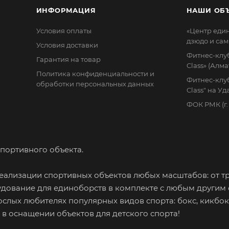
ИНФОРМАЦИЯ
НАШИ ОБ
Условия оплаты
«Центр еди
дзюдо и сам
Условия доставки
Фитнес-клуб
Гарантия на товар
Class» (Алма
Политика конфиденциальности и
Фитнес-клуб
обработки персональных данных
Class" на У
ФОК РМК (г
портивного объекта.
ализации спортивных объектов любых масштабов: от т
дование для единоборств в комплекте с любым другим
ослых любителях популярных видов спорта: бокс, кикбок
м в оснащении объектов для детского спорта!