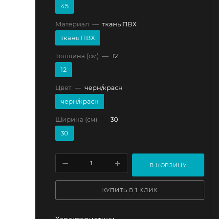
45
Материал
—
ткань ПВХ
ткань ПВХ
Толщина (см)
—
12
12
Цвет
—
черн/красн
черн/красн
Ширина (см)
—
30
30
В КОРЗИНУ
КУПИТЬ В 1 КЛИК