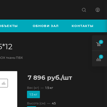
ОБЪЕКТЫ
ОБНОВИ ЗАЛ
КОНТАКТЫ
0
*12
0
OX ткань ПВХ
7 896
руб.
/шт
Вес (кг)
—
1.5 кг
1.5 кг
Высота (см)
—
45