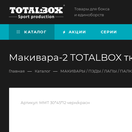
Товары для бокса
и единоборств
КАТАЛОГ
АКЦИИ
СЕРИИ
Макивара-2 TOTALBOX тка
—
—
Главная
Каталог
МАКИВАРЫ / ПЭДЫ / ЛАПЫ / ПАЛ
Артикул:
ММТ 30*45*12 черн/красн