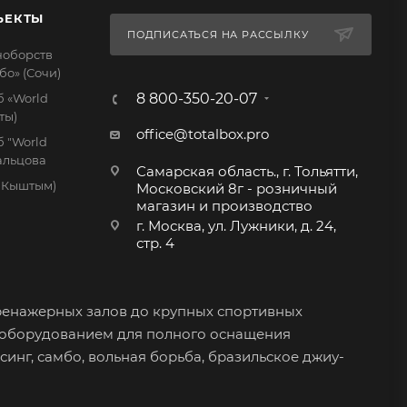
ЪЕКТЫ
ПОДПИСАТЬСЯ НА РАССЫЛКУ
ноборств
бо» (Сочи)
8 800-350-20-07
 «World
ты)
office@totalbox.pro
 "World
дальцова
Самарская область., г. Тольятти,
. Кыштым)
Московский 8г - розничный
магазин и производство
г. Москва, ул. Лужники, д. 24,
стр. 4
ренажерных залов до крупных спортивных
 оборудованием для полного оснащения
синг, самбо, вольная борьба, бразильское джиу-