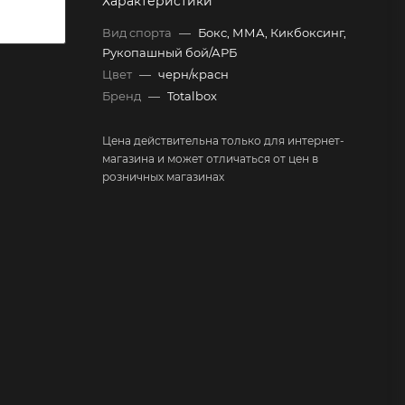
Характеристики
Вид спорта
—
Бокс, ММА, Кикбоксинг,
Рукопашный бой/АРБ
Цвет
—
черн/красн
Бренд
—
Totalbox
Цена действительна только для интернет-
магазина и может отличаться от цен в
розничных магазинах