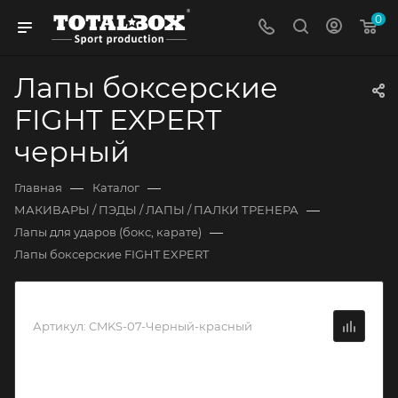
0
Лапы боксерские
FIGHT EXPERT
черный
—
—
Главная
Каталог
—
МАКИВАРЫ / ПЭДЫ / ЛАПЫ / ПАЛКИ ТРЕНЕРА
—
Лапы для ударов (бокс, карате)
Лапы боксерские FIGHT EXPERT
Артикул:
CMKS-07-Черный-красный