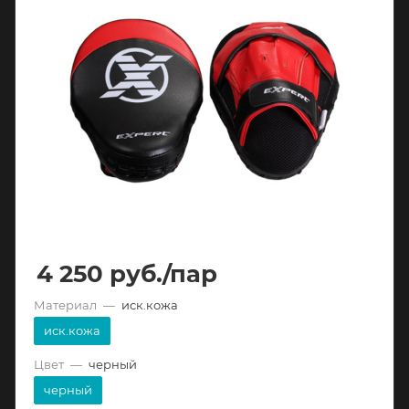
4 250
руб.
/пар
Материал
—
иск.кожа
иск.кожа
Цвет
—
черный
черный