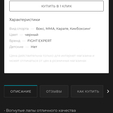
КУПИТЬ В 1 КЛИК
Характеристики
Вид спорта
—
Бокс, ММА, Карате, Кикбоксинг
Цвет
—
черный
Бренд
—
FIGHT EXPERT
Детские
—
Нет
Цена действительна только для интернет-магазина и
может отличаться от цен в розничных магазинах
ОПИСАНИЕ
ОТЗЫВЫ
КАК КУПИТЬ
• Вогнутые лапы отличного качества