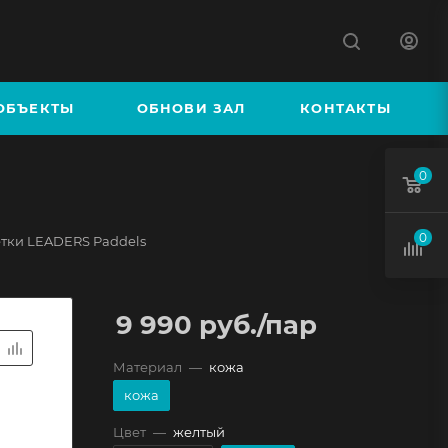
К
ОБЪЕКТЫ
ОБНОВИ ЗАЛ
КОНТАКТЫ
0
0
тки LEADERS Paddels
9 990
руб.
/пар
Материал
—
кожа
кожа
Цвет
—
желтый