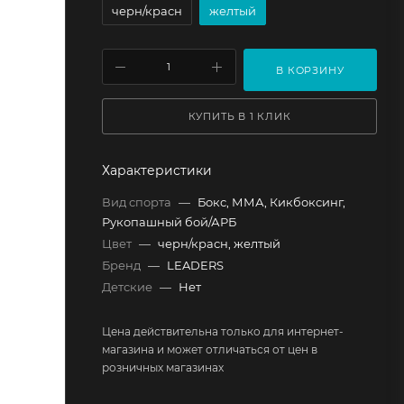
черн/красн
желтый
В КОРЗИНУ
КУПИТЬ В 1 КЛИК
Характеристики
Вид спорта
—
Бокс, ММА, Кикбоксинг,
Рукопашный бой/АРБ
Цвет
—
черн/красн, желтый
Бренд
—
LEADERS
Детские
—
Нет
Цена действительна только для интернет-
магазина и может отличаться от цен в
розничных магазинах