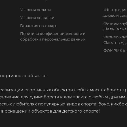
Условия оплаты
«Центр еди
дзюдо и сам
Условия доставки
Фитнес-клуб
Гарантия на товар
Class» (Алма
Политика конфиденциальности и
Фитнес-клуб
обработки персональных данных
Class" на У
ФОК РМК (г
портивного объекта.
ализации спортивных объектов любых масштабов: от т
дование для единоборств в комплекте с любым другим
ослых любителях популярных видов спорта: бокс, кикбок
м в оснащении объектов для детского спорта!