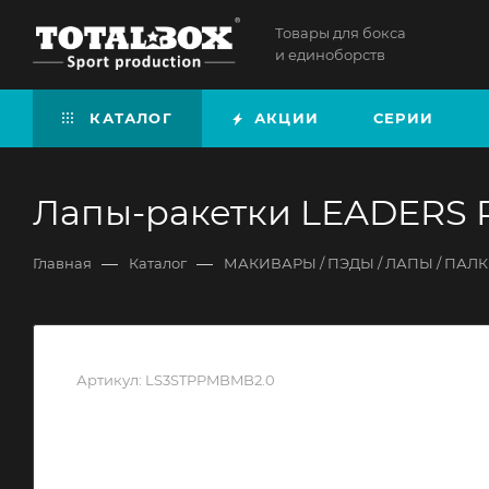
Товары для бокса
и единоборств
КАТАЛОГ
АКЦИИ
СЕРИИ
Лапы-ракетки LEADERS P
—
—
Главная
Каталог
МАКИВАРЫ / ПЭДЫ / ЛАПЫ / ПАЛ
Артикул:
LS3STPPMBMB2.0