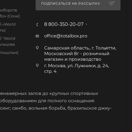
ПОДПИСАТЬСЯ НА РАССЫЛКУ
ноборств
бо» (Сочи)
8 800-350-20-07
 «World
ты)
office@totalbox.pro
 "World
дальцова
Самарская область., г. Тольятти,
. Кыштым)
Московский 8г - розничный
магазин и производство
г. Москва, ул. Лужники, д. 24,
стр. 4
ренажерных залов до крупных спортивных
 оборудованием для полного оснащения
синг, самбо, вольная борьба, бразильское джиу-