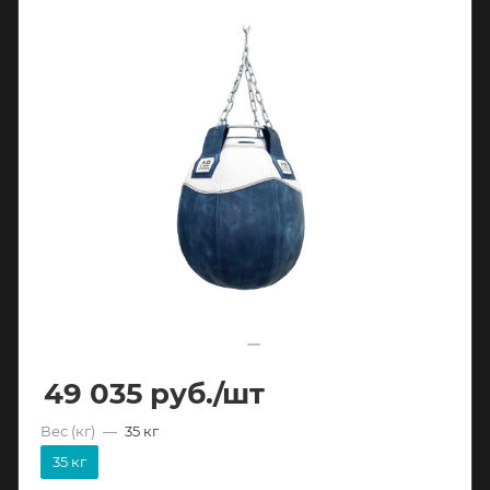
49 035
руб.
/шт
Вес (кг)
—
35 кг
35 кг