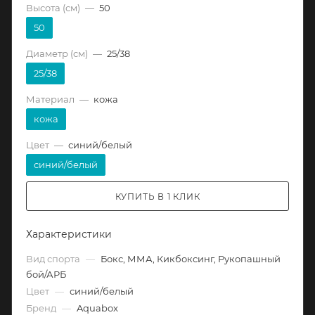
Высота (см)
—
50
50
Диаметр (см)
—
25/38
25/38
Материал
—
кожа
кожа
Цвет
—
синий/белый
синий/белый
КУПИТЬ В 1 КЛИК
Характеристики
Вид спорта
—
Бокс, ММА, Кикбоксинг, Рукопашный
бой/АРБ
Цвет
—
синий/белый
Бренд
—
Aquabox