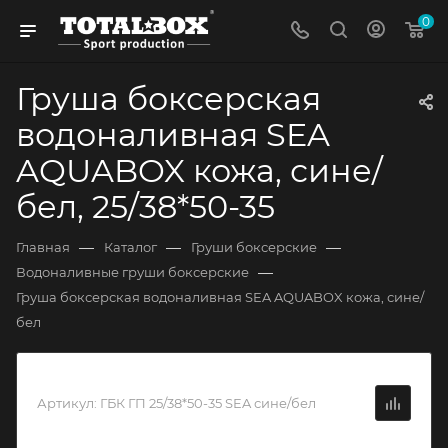
0
Груша боксерская
водоналивная SEA
AQUABOX кожа, сине/
бел, 25/38*50-35
—
—
—
Главная
Каталог
Груши боксерские
—
Водоналивные груши боксерские
Груша боксерская водоналивная SEA AQUABOX кожа, сине/
бел
Артикул:
ГБК ГП 25/38*50-35 SEA сине/бел