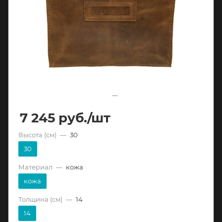
7 245
руб.
/шт
Высота (см)
—
30
30
Материал
—
кожа
кожа
Толщина (см)
—
14
14