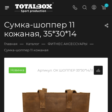
0
Сумка-шоппер 11
кожаная, 35*30*14
—
—
—
Главная
Каталог
ФИТНЕС АКСЕССУАРЫ
Сумка-шоппер 11 кожаная
Новинка
Артикул:
ОК ШОППЕР 35*30*14/11