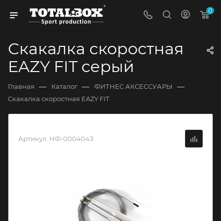
0
Скакалка скоростная
EAZY FIT серый
—
—
—
Главная
Каталог
ФИТНЕС АКСЕССУАРЫ
Скакалка скоростная EAZY FIT
Артикул:
НФ-0004043