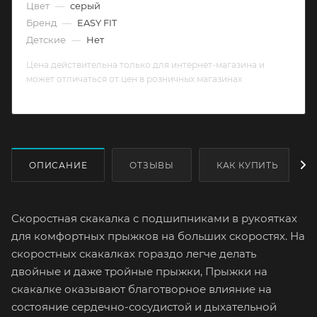
Цвет
—
серый
Бренд
—
EASY FIT
Детские
—
Нет
Цена действительна только для интернет-магазина и
может отличаться от цен в розничных магазинах
ОПИСАНИЕ
ОТЗЫВЫ
КАК КУПИТЬ
Скоростная скакалка с подшипниками в рукоятках
для комфортных прыжков на больших скоростях. На
скоростных скакалках гораздо легче делать
двойные и даже тройные прыжки, Прыжки на
скакалке оказывают благотворное влияние на
состояние сердечно-сосудистой и дыхательной