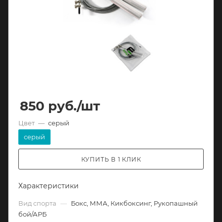
850
руб.
/шт
Цвет
—
серый
серый
КУПИТЬ В 1 КЛИК
Характеристики
Вид спорта
—
Бокс, ММА, Кикбоксинг, Рукопашный
бой/АРБ