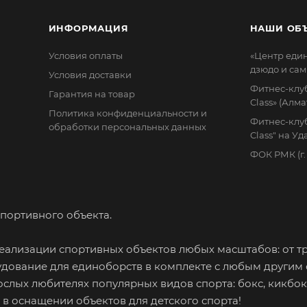
ИНФОРМАЦИЯ
НАШИ ОБ
Условия оплаты
«Центр еди
дзюдо и сам
Условия доставки
Фитнес-клуб
Гарантия на товар
Class» (Алма
Политика конфиденциальности и
Фитнес-клуб
обработки персональных данных
Class" на У
ФОК РМК (г
портивного объекта.
ализации спортивных объектов любых масштабов: от т
дование для единоборств в комплекте с любым другим
ослых любителях популярных видов спорта: бокс, кикбок
м в оснащении объектов для детского спорта!