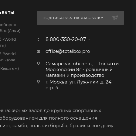
ЪЕКТЫ
ПОДПИСАТЬСЯ НА РАССЫЛКУ
ноборств
бо» (Сочи)
8 800-350-20-07
 «World
ты)
office@totalbox.pro
 "World
дальцова
Самарская область., г. Тольятти,
. Кыштым)
Московский 8г - розничный
магазин и производство
г. Москва, ул. Лужники, д. 24,
стр. 4
ренажерных залов до крупных спортивных
 оборудованием для полного оснащения
синг, самбо, вольная борьба, бразильское джиу-